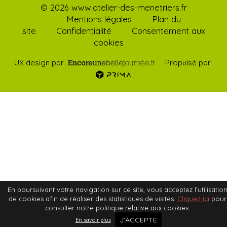
© 2026 www.atelier-des-menetriers.fr
Mentions légales
Plan du
site
Confidentialité
Consentement aux
cookies
UX design par
Propulsé par
En poursuivant votre navigation sur ce site, vous acceptez l’utilisatio
de cookies afin de réaliser des statistiques de visites.
Cliquez-ici
pour
consulter notre politique relative aux cookies.
J'ACCEPTE
En savoir plus