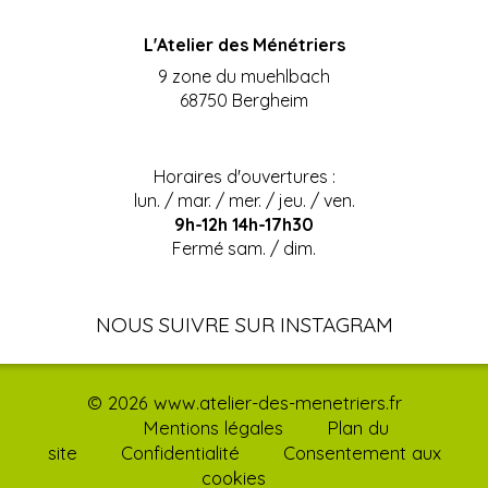
L'Atelier des Ménétriers
9 zone du muehlbach
68750 Bergheim
Horaires d'ouvertures :
lun. / mar. / mer. / jeu. / ven.
9h-12h 14h-17h30
Fermé sam. / dim.
NOUS SUIVRE SUR INSTAGRAM
© 2026 www.atelier-des-menetriers.fr
Mentions légales
Plan du
site
Confidentialité
Consentement aux
cookies