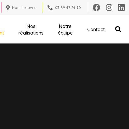
Nous trouver
03 89 47 74 90
&
Nos
Notre
Contact
nt
réalisations
équipe